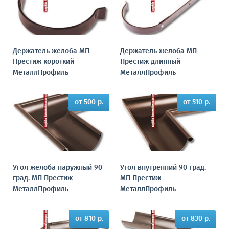
Держатель желоба МП
Держатель желоба МП
Престиж короткий
Престиж длинный
МеталлПрофиль
МеталлПрофиль
от 500 р.
от 510 р.
Угол желоба наружный 90
Угол внутренний 90 град.
град. МП Престиж
МП Престиж
МеталлПрофиль
МеталлПрофиль
от 810 р.
от 830 р.