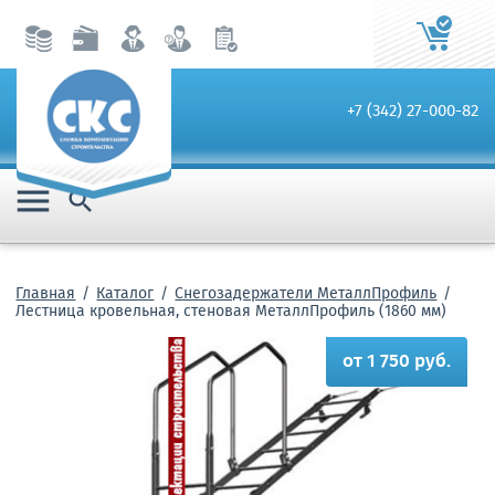
+7 (342) 27-000-82


Главная
Каталог
Снегозадержатели МеталлПрофиль
Лестница кровельная, стеновая МеталлПрофиль (1860 мм)
от 1 750 руб.