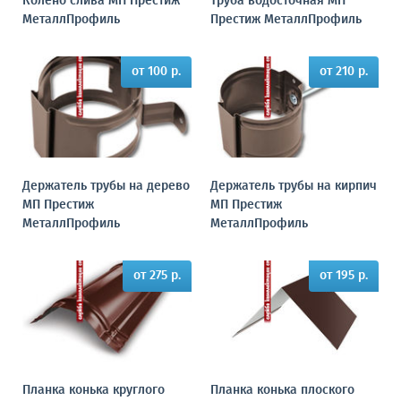
Колено слива МП Престиж
Труба водосточная МП
МеталлПрофиль
Престиж МеталлПрофиль
от 100 р.
от 210 р.
Держатель трубы на дерево
Держатель трубы на кирпич
МП Престиж
МП Престиж
МеталлПрофиль
МеталлПрофиль
от 275 р.
от 195 р.
Планка конька круглого
Планка конька плоского