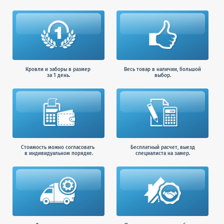
Кровли и заборы в размер
Весь товар в наличии, большой
за 1 день.
выбор.
Стоимость можно согласовать
Бесплатный расчет, выезд
в индивидуальном порядке.
специалиста на замер.