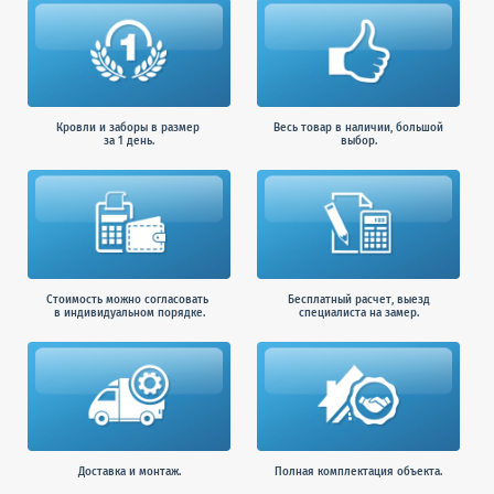
Кровли и заборы в размер
Весь товар в наличии, большой
за 1 день.
выбор.
Стоимость можно согласовать
Бесплатный расчет, выезд
в индивидуальном порядке.
специалиста на замер.
Доставка и монтаж.
Полная комплектация объекта.