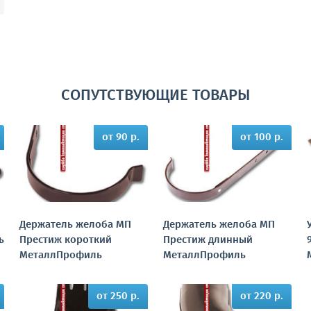
СОПУТСТВУЮЩИЕ ТОВАРЫ
от 90 р.
от 100 р.
Держатель желоба МП
Держатель желоба МП
ь
Престиж короткий
Престиж длинный
МеталлПрофиль
МеталлПрофиль
от 250 р.
от 220 р.