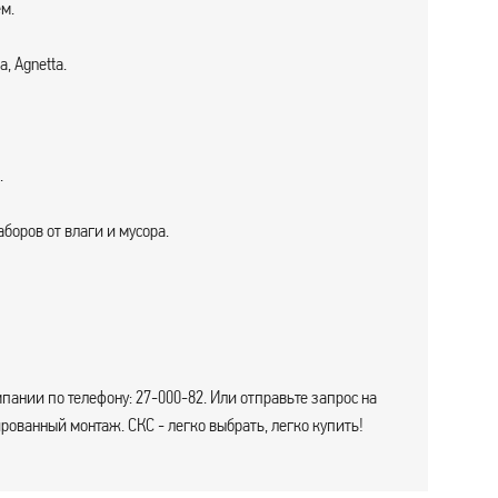
м.
, Agnetta.
.
боров от влаги и мусора.
пании по телефону: 27-000-82. Или отправьте запрос на
ованный монтаж. СКС - легко выбрать, легко купить!