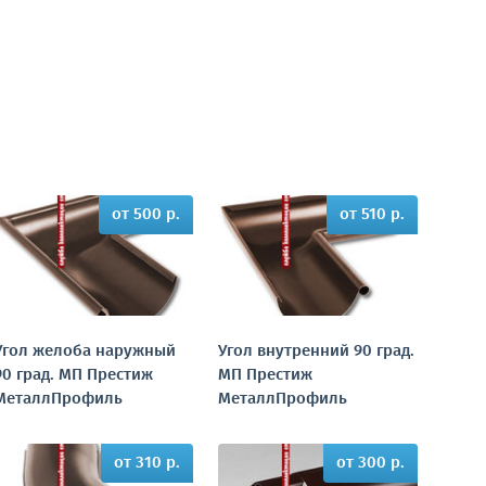
от 500 р.
от 510 р.
Угол желоба наружный
Угол внутренний 90 град.
90 град. МП Престиж
МП Престиж
МеталлПрофиль
МеталлПрофиль
от 310 р.
от 300 р.