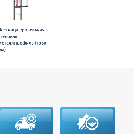
Лестница кровельная,
стеновая
МеталлПрофиль (1860
мм)