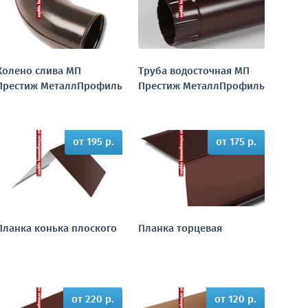
Колено слива МП
Труба водосточная МП
Престиж МеталлПрофиль
Престиж МеталлПрофиль
от 195 р.
от 175 р.
Планка конька плоского
Планка торцевая
от 220 р.
от 120 р.