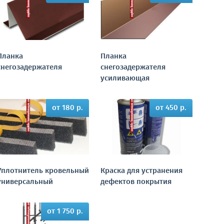
Планка
Планка
снегозадержателя
снегозадержателя
усиливающая
от 180 р.
от 450 р.
Уплотнитель кровельный
Краска для устранения
универсальный
дефектов покрытия
от 1 750 р.