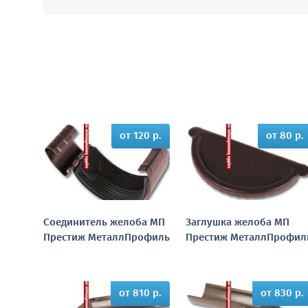
от 120 р.
от 80 р.
Соединитель желоба МП
Заглушка желоба МП
Престиж МеталлПрофиль
Престиж МеталлПрофил
от 810 р.
от 830 р.