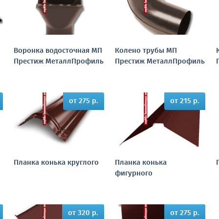
й
Воронка водосточная МП
Колено трубы МП
Престиж МеталлПрофиль
Престиж МеталлПрофиль
от 275 р.
от 215 р.
Планка конька круглого
Планка конька
фигурного
от 320 р.
от 275 р.