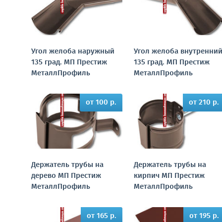
Угол желоба наружный
Угол желоба внутренни
135 град. МП Престиж
135 град. МП Престиж
МеталлПрофиль
МеталлПрофиль
от 100 р.
от 210 р.
Держатель трубы на
Держатель трубы на
дерево МП Престиж
кирпич МП Престиж
МеталлПрофиль
МеталлПрофиль
от 165 р.
от 195 р.