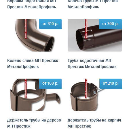
Воронка водосточная МП
Колено трубы МП Престиж
Престиж МеталлПрофиль
МеталлПрофиль
от 310 р.
от 300 р.
Колено слива МП Престиж
Труба водосточная МП
МеталлПрофиль
Престиж МеталлПрофиль
от 100 р.
от 210 р.
Держатель трубы на дерево
Держатель трубы на кирпич
МП Престиж
МП Престиж