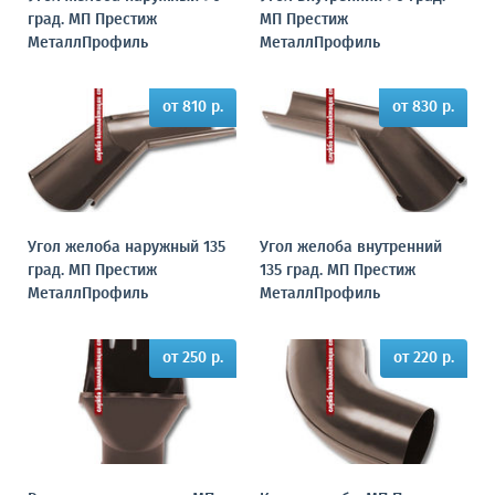
град. МП Престиж
МП Престиж
МеталлПрофиль
МеталлПрофиль
от 810 р.
от 830 р.
Угол желоба наружный 135
Угол желоба внутренний
град. МП Престиж
135 град. МП Престиж
МеталлПрофиль
МеталлПрофиль
от 250 р.
от 220 р.