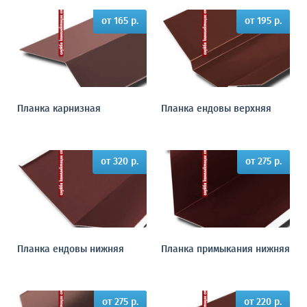
от 165 р.
от 195 р.
Планка карнизная
Планка ендовы верхняя
от 320 р.
от 275 р.
Планка ендовы нижняя
Планка примыкания нижняя
от 275 р.
от 220 р.