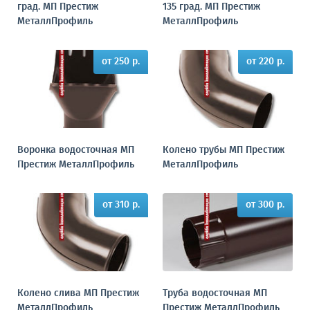
град. МП Престиж
135 град. МП Престиж
МеталлПрофиль
МеталлПрофиль
от 250 р.
от 220 р.
Воронка водосточная МП
Колено трубы МП Престиж
Престиж МеталлПрофиль
МеталлПрофиль
от 310 р.
от 300 р.
Колено слива МП Престиж
Труба водосточная МП
МеталлПрофиль
Престиж МеталлПрофиль