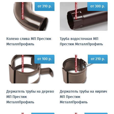
от 310 р.
от 300 р.
Колено слива МП Престиж
Труба водосточная МП
МеталлПрофиль
Престиж МеталлПрофиль
от 100 р.
от 210 р.
Держатель трубы на дерево
Держатель трубы на кирпич
МП Престиж
МП Престиж
МеталлПрофиль
МеталлПрофиль