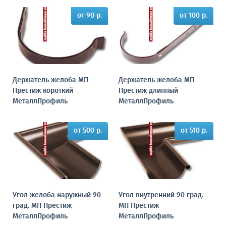
от 90 р.
от 100 р.
Держатель желоба МП
Держатель желоба МП
Престиж короткий
Престиж длинный
МеталлПрофиль
МеталлПрофиль
от 500 р.
от 510 р.
Угол желоба наружный 90
Угол внутренний 90 град.
град. МП Престиж
МП Престиж
МеталлПрофиль
МеталлПрофиль