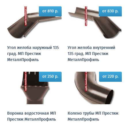
от 810 р.
от 830 р.
Угол желоба наружный 135
Угол желоба внутренний
град. МП Престиж
135 град. МП Престиж
МеталлПрофиль
МеталлПрофиль
от 250 р.
от 220 р.
Воронка водосточная МП
Колено трубы МП Престиж
Престиж МеталлПрофиль
МеталлПрофиль