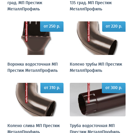
град. МП Престиж
135 град. МП Престиж
МеталлПрофиль
МеталлПрофиль
от 250 р.
от 220 р.
Воронка водосточная МП
Колено трубы МП Престиж
Престиж МеталлПрофиль
МеталлПрофиль
от 310 р.
от 300 р.
Колено слива МП Престиж
Труба водосточная МП
МеталлПрофиль
Престиж МеталлПрофиль