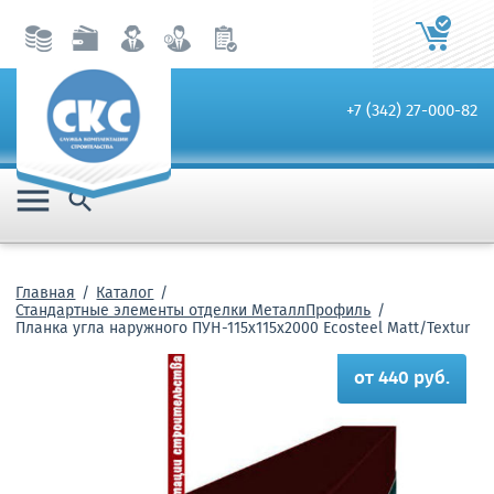
+7 (342) 27-000-82


Главная
Каталог
Стандартные элементы отделки МеталлПрофиль
Планка угла наружного ПУН-115х115х2000 Ecosteel Matt/Textur
от 440 руб.