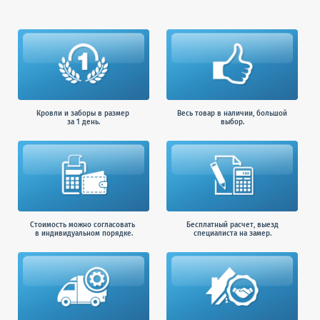
Кровли и заборы в размер
Весь товар в наличии, большой
за 1 день.
выбор.
Стоимость можно согласовать
Бесплатный расчет, выезд
в индивидуальном порядке.
специалиста на замер.