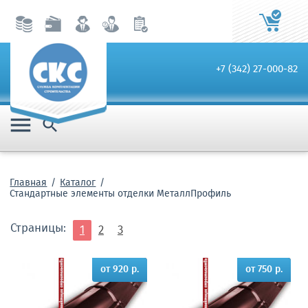
+7 (342) 27-000-82


Главная
Каталог
Стандартные элементы отделки МеталлПрофиль
Страницы:
1
2
3
от 920 р.
от 750 р.