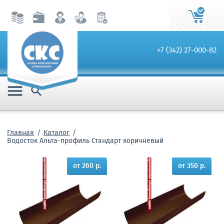
+7 (342) 27-000-82


Главная
Каталог
Водосток Альта-профиль Стандарт коричневый
от 260 р.
от 350 р.