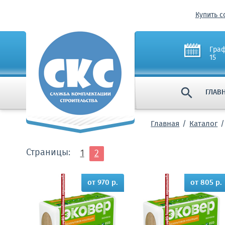
Купить с
Граф
15

ГЛАВ
Главная
Каталог
Страницы:
1
2
от 970 р.
от 805 р.