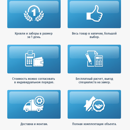
Кровли и заборы в размер
Весь товар в наличии, большой
за 1 день.
выбор.
Стоимость можно согласовать
Бесплатный расчет, выезд
в индивидуальном порядке.
специалиста на замер.
Доставка и монтаж.
Полная комплектация объекта.