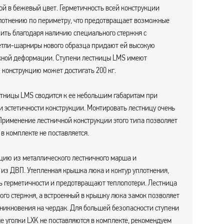
й в бежевый цвет. Герметичность всей конструкции
плотнению по периметру, что предотвращает возможные
жить благодаря наличию специального стержня с
петли-шарниры нового образца придают ей высокую
ожной деформации. Ступени лестницы LMS имеют
конструкцию может достигать 200 кг.
тницы LMS сводится к ее небольшим габаритам при
и эстетичности конструкции. Монтировать лестницу очень
. Применение лестничной конструкции этого типа позволяет
в комплекте не поставляется.
цию из металлического лестничного марша и
из ДВП. Утепленная крышка люка и контур уплотнения,
нь герметичности и предотвращают теплопотери. Лестница
ого стержня, а встроенный в крышку люка замок позволяет
никновения на чердак. Для большей безопасности ступени
уголки LXK не поставляются в комплекте, рекомендуем