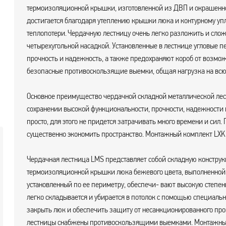
термоизоляционной крышки, изготовленной из ДВП и окрашенно
достигается благодаря утеплению крышки люка и контурному у
теплопотери. Чердачную лестницу очень легко разложить и сло
четырехугольной насадкой. Установленные в лестнице угловые 
прочность и надежность, а также предохраняют короб от возм
безопасные противоскользящие выемки, общая нагрузка на всю 
Основное преимущество чердачной складной металлической лес
сохранении высокой функциональности, прочности, надежности 
просто, для этого не придется затрачивать много времени и сил
существенно экономить пространство. Монтажный комплект LXK 
Чердачная лестница LMS представляет собой складную конструк
термоизоляционной крышки люка бежевого цвета, выполненной 
установленный по ее периметру, обеспечи- вают высокую степе
легко складывается и убирается в потолок с помощью специальн
закрыть люк и обеспечить защиту от несанкционированного про
лестницы снабжены противоскользящими выемками. Монтажные 