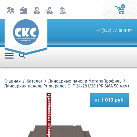
+7 (342) 27-000-82


Главная
Каталог
Линеарные панели МеталлПрофиль
Линеарная панель Primepanel-О-Г-24х281/20 (PRISMA 50 мкм)
от 1 010 руб.