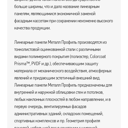
больше ширины, что и дало название линеарным
панелям, являющимися экономичной заменой
фасадным кассетам при сохранении неизменно высокого
качества продукции.
Линеарные панели Металл Профиль производятся из
тонколистовой оцинкованной стали с различными
видами полимерного покрытия (полиэстер, Colorcoat
Prisma™, PVDF и др.), обеспечивающим защиту
материала от механического воздействия, атмосферных
явлений и придающим эстетичный внешний вид.
Линеарные панели Металл Профиль предназначены для
внутренней и наружной облицовки стен и потолков,
любых наклонных плоскостей в любом направлении, и в
первую очередь, вентилируемых фасадов
административных зданий, складских помещений,
спортивных комплексов и пр. Геометрия профиля
панелей, небольшой вес в сочетании с широкой