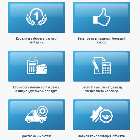
Кровли и заборы в размер
Весь товар в наличии, большой
за 1 день.
выбор.
Стоимость можно согласовать
Бесплатный расчет, выезд
в индивидуальном порядке.
специалиста на замер.
Доставка и монтаж.
Полная комплектация объекта.