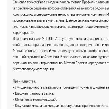
Стеновая трехслойная сэндвич-панель Металл Профиль с открыт
и практичное решение, которое отличается от аналогов рядом вы
конструкцию, усовершенствованную специалистами компании 
проникновения влаги в утеплитель. Данное уникальное свойств
плотность и надежность материала, гарантируя продолжительну
характеристик.
В сэндвич-панелях МП ТСП–Z отсутствуют «мостики холода», чт
свойствах материала и использовать данные сэндвич-панели дл
Монтаж сэндвич-панелей может осуществляться в любое время г
сложной строительной техники. В зависимости от архитектурног
вертикально, так и горизонтально. Металл Профиль предлагает сэ
быстровозводимого здания.
Преимущества:
- Лучшая прочность стыка за счет большей глубины и ширины за
- Высокая плотность замка.
- Облегчение монтажных работ.
- Отсутствие «мостиков холода», недопущение проникновения вл