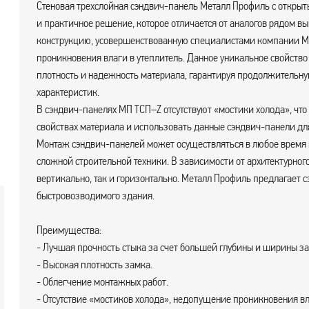
Стеновая трехслойная сэндвич-панель Металл Профиль с открыт
и практичное решение, которое отличается от аналогов рядом вы
конструкцию, усовершенствованную специалистами компании 
проникновения влаги в утеплитель. Данное уникальное свойств
плотность и надежность материала, гарантируя продолжительну
характеристик.
В сэндвич-панелях МП ТСП–Z отсутствуют «мостики холода», чт
свойствах материала и использовать данные сэндвич-панели дл
Монтаж сэндвич-панелей может осуществляться в любое время г
сложной строительной техники. В зависимости от архитектурног
вертикально, так и горизонтально. Металл Профиль предлагает сэ
быстровозводимого здания.
Преимущества:
- Лучшая прочность стыка за счет большей глубины и ширины за
- Высокая плотность замка.
- Облегчение монтажных работ.
- Отсутствие «мостиков холода», недопущение проникновения вл