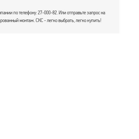
пании по телефону: 27-000-82. Или отправьте запрос на
ованный монтаж. СКС - легко выбрать, легко купить!