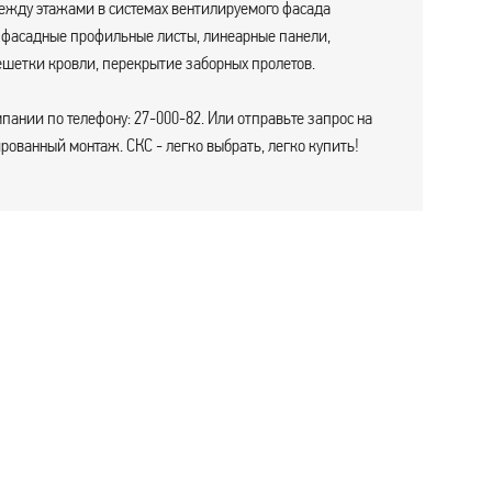
между этажами в системах вентилируемого фасада
, фасадные профильные листы, линеарные панели,
ешетки кровли, перекрытие заборных пролетов.
пании по телефону: 27-000-82. Или отправьте запрос на
ованный монтаж. СКС - легко выбрать, легко купить!