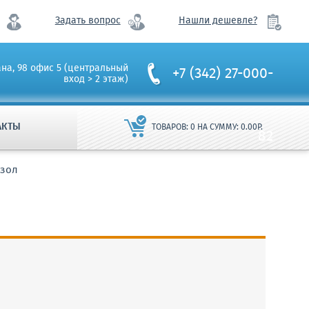
Задать вопрос
Нашли дешевле?
ана, 98 офис 5 (центральный
+7 (342) 27-000-
вход > 2 этаж)
АКТЫ
ТОВАРОВ:
0
НА СУММУ:
0.00
Р.
82
изол