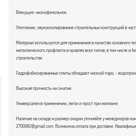
Вяжущее: низкофенольное.
Утепление, звукоизолирование строительных конструкций в час
Материал используется для применения в качестве основного т
металлического профлиста в кровлях всех типов, в том числе и
строительстве.
Гидрофобизированные плиты обладают низкой паро, - водопро
Высокая прочность на сжатие.
Универсален в применении, легок и прост при монтаже.
Наличие на складе и размер скидки уточняйте у менеджеров ком
2700082@gmail.com. Возможна оплата при доставке. Квалифицир