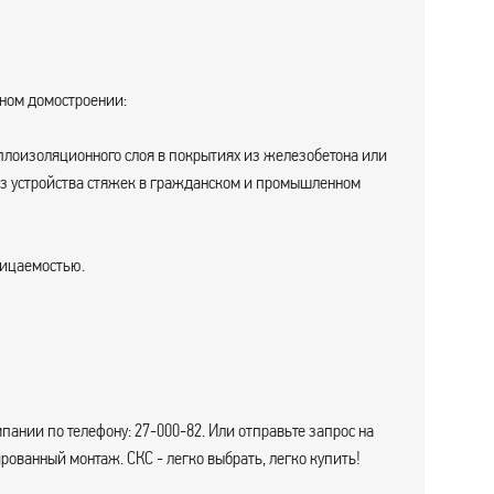
тном домостроении:
еплоизоляционного слоя в покрытиях из железобетона или
 без устройства стяжек в гражданском и промышленном
ницаемостью.
пании по телефону: 27-000-82. Или отправьте запрос на
ованный монтаж. СКС - легко выбрать, легко купить!