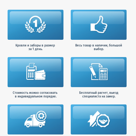
Кровли и заборы в размер
Весь товар в наличии, большой
за 1 день.
выбор.
Стоимость можно согласовать
Бесплатный расчет, выезд
в индивидуальном порядке.
специалиста на замер.