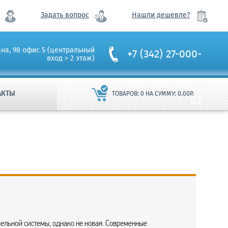
Задать вопрос
Нашли дешевле?
ана, 98 офис 5 (центральный
+7 (342) 27-000-
вход > 2 этаж)
АКТЫ
ТОВАРОВ:
0
НА СУММУ:
0.00
Р.
82
льной системы, однако не новая. Современные