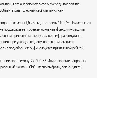
пилен и его аналоги что в свою очередь позволило
добавить ряд полезных свойств таких как
.
арт. Размеры 1,5 х 50 м., плотность 110 г/м. Применяется
 не поддерживает горение, основные функции – защита
основном применяется при укладке шифера, ондулина,
ытия, при укладке не допускается прилегание к
тропил под обрешетку, фиксируется прижимной рейкой.
пании по телефону: 27-000-82. Или отправьте запрос на
ованный монтаж. СКС - легко выбрать, легко купить!