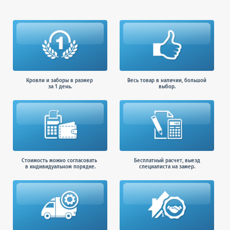
Кровли и заборы в размер
Весь товар в наличии, большой
за 1 день.
выбор.
Стоимость можно согласовать
Бесплатный расчет, выезд
в индивидуальном порядке.
специалиста на замер.