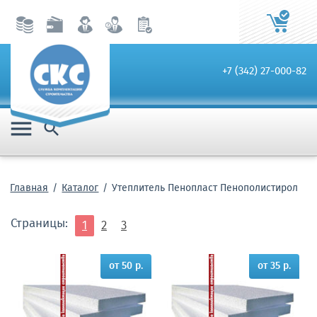
+7 (342) 27-000-82


Главная
Каталог
Утеплитель Пенопласт Пенополистирол
Страницы:
1
2
3
от 50 р.
от 35 р.