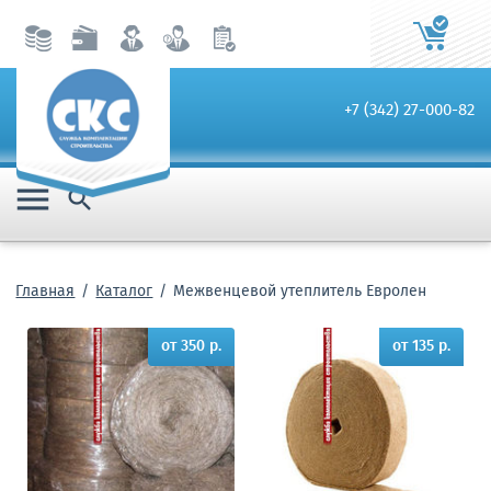
+7 (342) 27-000-82


Главная
Каталог
Межвенцевой утеплитель Евролен
от 350 р.
от 135 р.