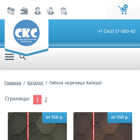
+7 (342) 27-000-82


Главная
Каталог
Гибкая черепица Katepal
Страницы:
1
2
от 550 р.
от 550 р.